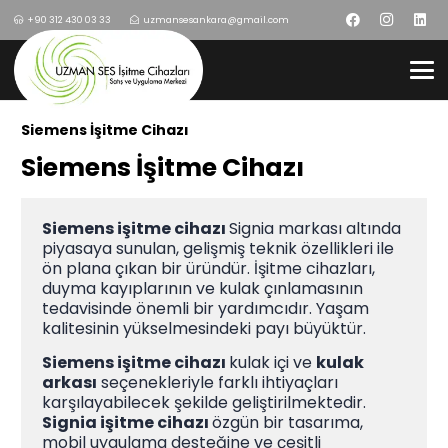
+90 312 430 03 33
uzmansesankara@gmail.com
Siemens İşitme Cihazı
Siemens İşitme Cihazı
Siemens işitme cihazı
Signia markası altında
piyasaya sunulan, gelişmiş teknik özellikleri ile
ön plana çıkan bir üründür. İşitme cihazları,
duyma kayıplarının ve kulak çınlamasının
tedavisinde önemli bir yardımcıdır. Yaşam
kalitesinin yükselmesindeki payı büyüktür.
Siemens işitme cihazı
kulak içi ve
kulak
arkası
seçenekleriyle farklı ihtiyaçları
karşılayabilecek şekilde geliştirilmektedir.
Signia işitme cihazı
özgün bir tasarıma,
mobil uygulama desteğine ve çeşitli