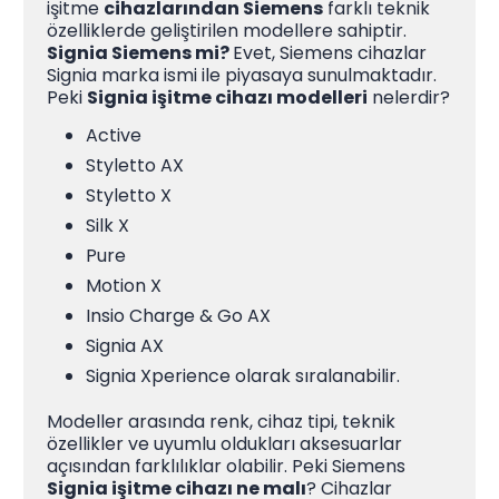
işitme
cihazlarından Siemens
farklı teknik
özelliklerde geliştirilen modellere sahiptir.
Signia Siemens mi?
Evet, Siemens cihazlar
Signia marka ismi ile piyasaya sunulmaktadır.
Peki
Signia işitme cihazı modelleri
nelerdir?
Active
Styletto AX
Styletto X
Silk X
Pure
Motion X
Insio Charge & Go AX
Signia AX
Signia Xperience olarak sıralanabilir.
Modeller arasında renk, cihaz tipi, teknik
özellikler ve uyumlu oldukları aksesuarlar
açısından farklılıklar olabilir. Peki Siemens
Signia işitme cihazı ne malı
? Cihazlar