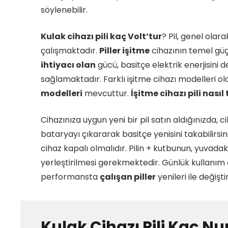
söylenebilir.
Kulak cihazı pili kaç Volt’tur
? Pil, genel olar
çalışmaktadır.
Piller işitme
cihazının temel güç
ihtiyacı olan
gücü, basitçe elektrik enerjisini
sağlamaktadır. Farklı işitme cihazı modelleri o
modelleri
mevcuttur.
İşitme cihazı pili nasıl 
Cihazınıza uygun yeni bir pil satın aldığınızda, c
bataryayı çıkararak basitçe yenisini takabilirsi
cihaz kapalı olmalıdır. Pilin + kutbunun, yuvada
yerleştirilmesi gerekmektedir. Günlük kullanı
performansta
çalışan piller
yenileri ile değiştir
Kulak Cihazı Pili Kaç 