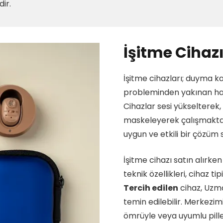
ir.
İşitme Cihazı 
İşitme cihazları; duyma k
probleminden yakınan hast
Cihazlar sesi yükselterek,
maskeleyerek çalışmaktadı
uygun ve etkili bir çözüm 
İşitme cihazı satın alırke
teknik özellikleri, cihaz t
Tercih edilen
cihaz, Uzma
temin edilebilir. Merkezimi
ömrüyle veya uyumlu pilleri