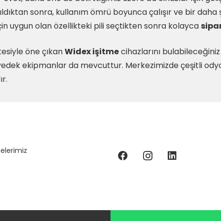
ldıktan sonra, kullanım ömrü boyunca çalışır ve bir daha şar
çin uygun olan özellikteki pili seçtikten sonra kolayca
sipar
itesiyle öne çıkan
Widex işitme
cihazlarını bulabileceğini
edek ekipmanlar da mevcuttur. Merkezimizde çeşitli odyolo
r.
elerimiz