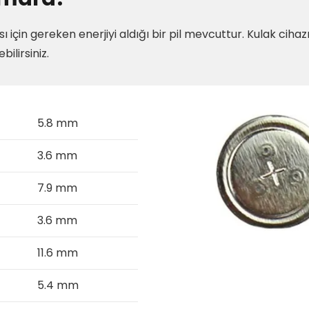
sı için gereken enerjiyi aldığı bir pil mevcuttur. Kulak cihaz
bilirsiniz.
5.8 mm
3.6 mm
7.9 mm
3.6 mm
11.6 mm
5.4 mm