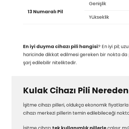
Genişlik
13 Numaralı Pil
Yükseklik
En iyi duyma cihazı pili hangisi
? En iyi pil; 
haricinde dikkat edilmesi gereken bir nokta da pi
şarj edilebilir niteliktedir.
Kulak Cihazı Pili Nereden 
İşitme cihazı pilleri, oldukça ekonomik fiyatlarl
cihazı merkezi pillerin temin edilebileceği nokt
İşitme cihazı
tek kullanımlık pillerle
çalışır mı