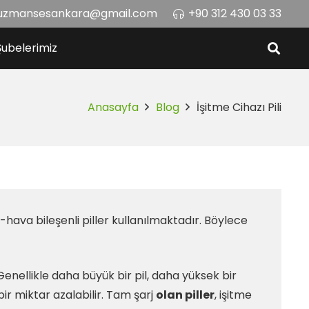
uzmansesankara@gmail.com
+90 312 430 03 33
Şubelerimiz
Anasayfa
Blog
İşitme Cihazı Pili
hava bileşenli piller kullanılmaktadır. Böylece
nellikle daha büyük bir pil, daha yüksek bir
bir miktar azalabilir. Tam şarj
olan piller
, işitme