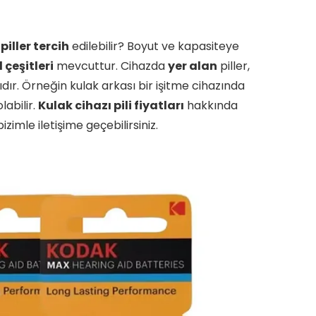
i
piller tercih
edilebilir? Boyut ve kapasiteye
l çeşitleri
mevcuttur. Cihazda
yer alan
piller,
ıdır. Örneğin kulak arkası bir işitme cihazında
labilir.
Kulak cihazı pili fiyatları
hakkında
izimle iletişime geçebilirsiniz.