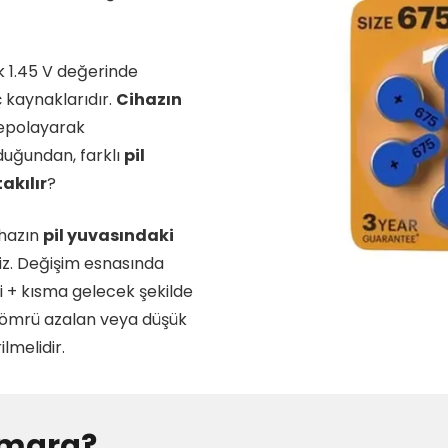
ak 1.45 V değerinde
 kaynaklarıdır.
Cihazın
 depolayarak
lduğundan, farklı
pil
takılır
?
ihazın
pil yuvasındaki
niz. Değişim esnasında
ki + kısma gelecek şekilde
m ömrü azalan veya düşük
ilmelidir.
Numara?