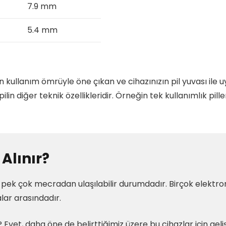
7.9 mm
5.4 mm
uzun kullanım ömrüyle öne çıkan ve cihazınızın pil yuvası ile 
lin diğer teknik özellikleridir. Örneğin tek kullanımlık pill
Alınır?
a pek çok mecradan ulaşılabilir durumdadır. Birçok elektroni
alar arasındadır.
? Evet, daha öne de belirttiğimiz üzere bu cihazlar için geli