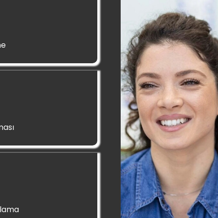
me
ması
mlama