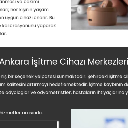
ulanması ve bakımı
ları; her kişinin yaşam
 en uygun cihazı önerir. Bu
ve kalibrasyonunu yaparak
lar.
Ankara İşitme Cihazı Merkezler
niş bir seçenek yelpazesi sunmaktadır. Şehirdeki işitme cih
am kalitesini artırmayı hedeflemektedir. İşitme kaybının d
eçte odyologlar ve odyometristler, hastaların ihtiyaçların
hizmetler arasında;