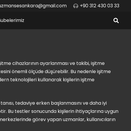
uzmansesankara@gmail.com
+90 312 430 03 33
Şubelerimiz
işitme cihazlarının ayarlanması ve takibi, işitme
tesini önemli ölçüde düşürebilir. Bu nedenle işitme
 teknolojileri kullanarak kişilerin işitme
 tanısı, tedaviye erken başlanmasını ve daha iyi
tir. Bu testler sonucunda kişilerin ihtiyaçlarına uygun
tme merkezlerinde görev yapan uzmanlar, kullanıcıların