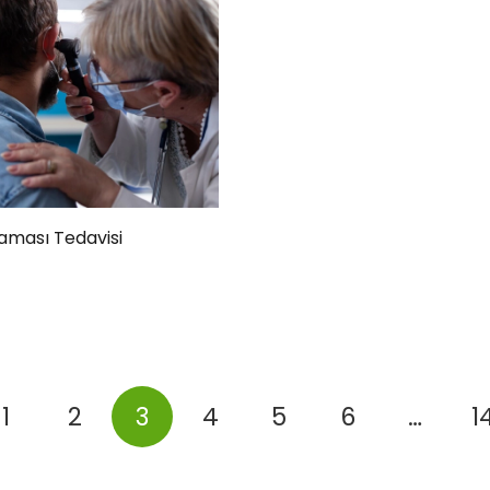
aması Tedavisi
1
2
3
4
5
6
…
1