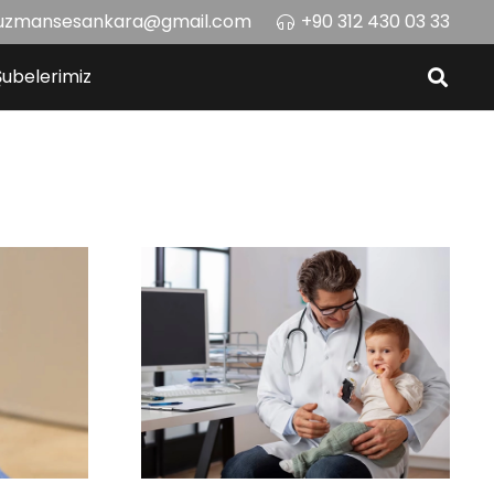
uzmansesankara@gmail.com
+90 312 430 03 33
Şubelerimiz