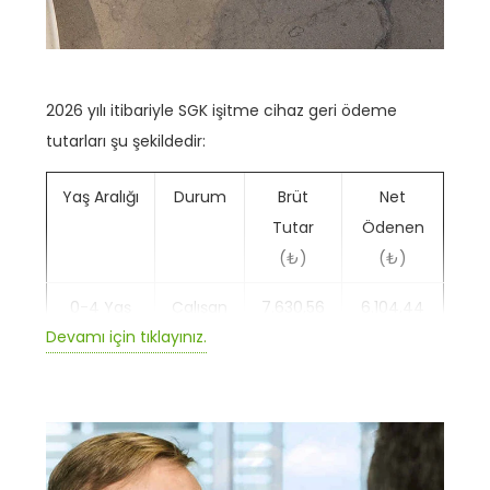
2026 yılı itibariyle SGK işitme cihaz geri ödeme
tutarları şu şekildedir:
Yaş Aralığı
Durum
Brüt
Net
Tutar
Ödenen
(₺)
(₺)
0-4 Yaş
Çalışan
7.630,56
6.104,44
Devamı için tıklayınız.
Emekli
7.630,56
7.630,56
5-12 Yaş
Çalışan
6.782,72
5.426,17
Emekli
6.782,72
6.782,72