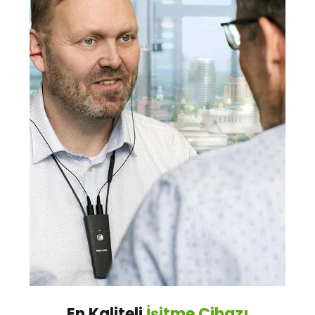
13-18 Yaş
Çalışan
6.358,80
5.087,04
Emekli
6.358,80
6.358,80
18+
Çalışan
4.239,20
3.391,36
Yetişkinler
Emekli
4.239,20
4.239,20
Emekliler için belirtilen rakamların %10’u, çalışanlar
için ise %20 brüt üzerinden hesaplanarak maaş
kesintisi olarak yansıtılır.
En Kaliteli
İşitme Cihazı