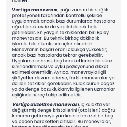
hafifler.
Vertigo manevrası
, çoğu zaman bir sağlık
profesyoneli tarafından kontrollü şekilde
uygulanmalı, ancak bazı durumlarda hastalara
öğretilerek evde de yapılabilecek hale
getirilebilir. En yaygın tekniklerden biri Epley
manevrasıdır. Bu teknik birkaç dakikalık
işlemle bile olumlu sonuçlar alınabilir.
Manevranın başarı oranı oldukça yüksektir;
ancak bazı hastalarda tekrar gerekebilir.
Uygulama sonrası, baş hareketlerinin bir süre
sınırlandırılması ve uyku pozisyonuna dikkat
edilmesi önemlidir. Ayrıca, manevrayla ilgili
şikâyetler devam ederse, farklı manevralar ya
da ileri tetkikler gerekebilir. Kulak burun boğaz
ya da denge bozukluklarıyla ilgilenen uzmanlar
eşliğinde süreç takip edilmelidir.
Vertigo düzeltme manevrası
, iç kulakta yer
değiştirmiş denge kristallerini (otolitleri) doğru
konuma getirmeye yardımcı olan özel bir baş
ve beden hareketleri dizisidir. Bu manevralar,