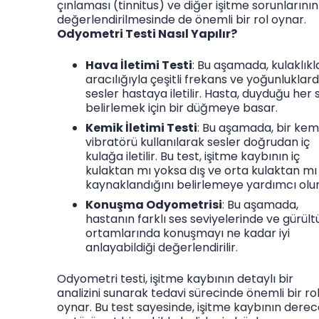
çınlaması (tinnitus) ve diğer işitme sorunlarının
değerlendirilmesinde de önemli bir rol oynar.
Odyometri Testi Nasıl Yapılır?
Hava İletimi Testi
: Bu aşamada, kulaklıkl
aracılığıyla çeşitli frekans ve yoğunluklard
sesler hastaya iletilir. Hasta, duyduğu her 
belirlemek için bir düğmeye basar.
Kemik İletimi Testi
: Bu aşamada, bir kem
vibratörü kullanılarak sesler doğrudan iç
kulağa iletilir. Bu test, işitme kaybının iç
kulaktan mı yoksa dış ve orta kulaktan mı
kaynaklandığını belirlemeye yardımcı olur
Konuşma Odyometrisi
: Bu aşamada,
hastanın farklı ses seviyelerinde ve gürült
ortamlarında konuşmayı ne kadar iyi
anlayabildiği değerlendirilir.
Odyometri testi, işitme kaybının detaylı bir
analizini sunarak tedavi sürecinde önemli bir ro
oynar. Bu test sayesinde, işitme kaybının derec