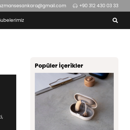
uzmansesankara@gmail.com
+90 312 430 03 33
Şubelerimiz
Popüler İçerikler
i,