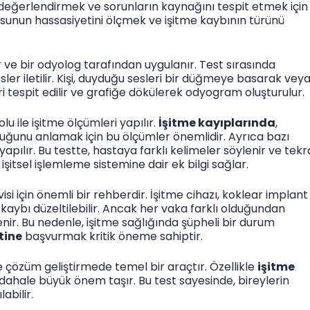
ni değerlendirmek ve sorunların kaynağını tespit etmek için
yusunun hassasiyetini ölçmek ve işitme kaybının türünü
r ve bir odyolog tarafından uygulanır. Test sırasında
esler iletilir. Kişi, duyduğu sesleri bir düğmeye basarak vey
eri tespit edilir ve grafiğe dökülerek odyogram oluşturulur.
 ile işitme ölçümleri yapılır.
İşitme kayıplarında
,
duğunu anlamak için bu ölçümler önemlidir. Ayrıca bazı
apılır. Bu testte, hastaya farklı kelimeler söylenir ve tekr
işitsel işlemleme sistemine dair ek bilgi sağlar.
si için önemli bir rehberdir. İşitme cihazı, koklear implant
aybı düzeltilebilir. Ancak her vaka farklı olduğundan
lenir. Bu nedenle, işitme sağlığında şüpheli bir durum
tine
başvurmak kritik öneme sahiptir.
 çözüm geliştirmede temel bir araçtır. Özellikle
işitme
dahale büyük önem taşır. Bu test sayesinde, bireylerin
abilir.