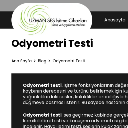
Anasayfa
Odyometri Testi
Ana Sayfa
Blog
Odyometri Testi
Odyometri testi
, işitme fonksiyonlarının değer
kaybının derecesini ve türünü belirlemek için kul
yoğunluklardaki sesler, kulaklıklar aracılığıyla 
düğmeye basması istenir. Bu sayede hastanın duy
Odyometri testi
, ses geçirmez kabinde gerçekle
kemik iletimi testi ve konuşma odyometrisi gibi fa
incelenir. Hava iletimi testi, seslerin kulak zarına