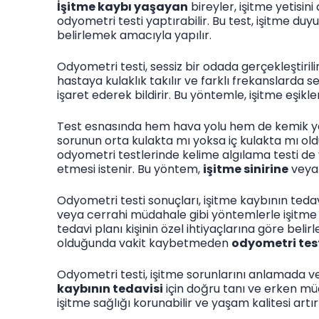
İşitme kaybı yaşayan
bireyler, işitme yetisi
odyometri testi yaptırabilir. Bu test, işitme du
belirlemek amacıyla yapılır.
Odyometri testi, sessiz bir odada gerçekleştirili
hastaya kulaklık takılır ve farklı frekanslarda s
işaret ederek bildirir. Bu yöntemle, işitme eşikl
Test esnasında hem hava yolu hem de kemik yolu
sorunun orta kulakta mı yoksa iç kulakta mı ol
odyometri testlerinde kelime algılama testi de y
etmesi istenir. Bu yöntem,
işitme sinirine
veya 
Odyometri testi sonuçları, işitme kaybının tedavi
veya cerrahi müdahale gibi yöntemlerle işitme k
tedavi planı kişinin özel ihtiyaçlarına göre belir
olduğunda vakit kaybetmeden
odyometri tes
Odyometri testi, işitme sorunlarını anlamada ve
kaybının tedavisi
için doğru tanı ve erken mü
işitme sağlığı korunabilir ve yaşam kalitesi artırıl