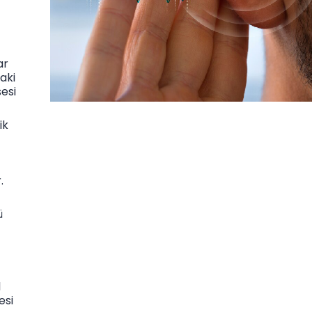
ar
aki
sesi
ik
.
ü
l
esi