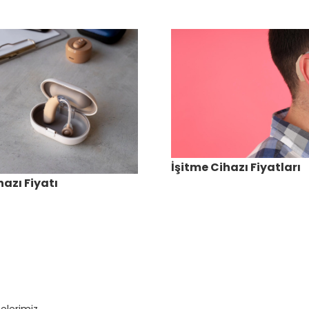
İşitme Cihazı Fiyatları
hazı Fiyatı