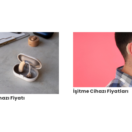
İşitme Cihazı Fiyatları
hazı Fiyatı