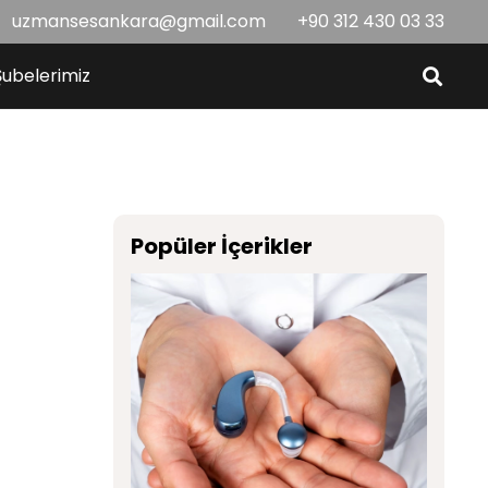
uzmansesankara@gmail.com
+90 312 430 03 33
Şubelerimiz
Popüler İçerikler